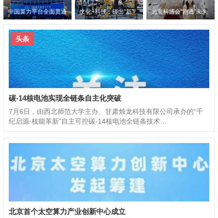
中国算力平台全面贯通
文化+科技，碰出“新”
北京科博会“剧透”未来
火花——第二十一届文
生活
头条
博会启幕
碳-14核电池实现全链条自主化突破
7月6日，由西北师范大学主办、甘肃烛龙科技有限公司承办的“千
纪启源·核能革新”自主可控碳-14核电池全链条技术…
北京首个太空算力产业创新中心成立