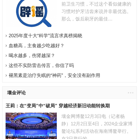
前卫生习惯，不过这个看似健康的
习惯对护牙洁齿来说并非最优选。
那么，饭后刷牙的最佳…
2025年度十大“科学”流言求真榜揭晓
血糖高，主食越少吃越好？
喝水越多，伤肾越深？
这些不实防雷击传言，你信了吗
褪黑素是治疗失眠的“神药”，安全没有副作用
壤金评论
王莉：在“变局”中“破局” 穿越经济新旧动能转换期
壤金网博鳌12月3日电（记者杨
静）12月2日至4日，2024企业家博
鳌论坛系列活动在海南博鳌举行。
在3日举行的…