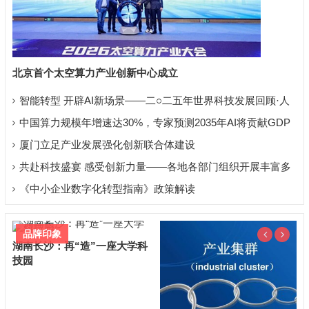
北京首个太空算力产业创新中心成立
智能转型 开辟AI新场景——二○二五年世界科技发展回顾·人
工智能篇
中国算力规模年增速达30%，专家预测2035年AI将贡献GDP
超11万亿元
厦门立足产业发展强化创新联合体建设
共赴科技盛宴 感受创新力量——各地各部门组织开展丰富多
彩宣传活动
《中小企业数字化转型指南》政策解读
品牌印象
科