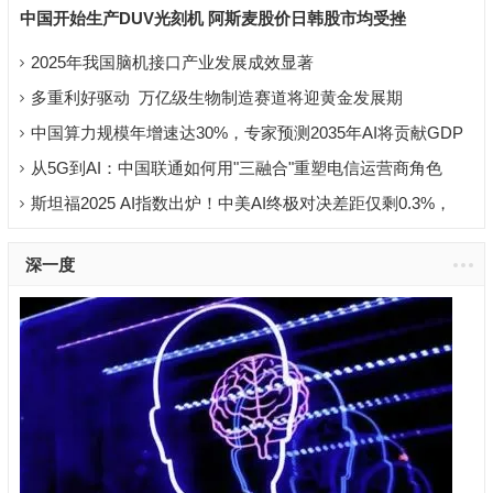
中国开始生产DUV光刻机 阿斯麦股价日韩股市均受挫
2025年我国脑机接口产业发展成效显著
多重利好驱动 万亿级生物制造赛道将迎黄金发展期
中国算力规模年增速达30%，专家预测2035年AI将贡献GDP
超11万亿元
从5G到AI：中国联通如何用"三融合"重塑电信运营商角色
斯坦福2025 AI指数出炉！中美AI终极对决差距仅剩0.3%，
DeepSeek领衔
深一度