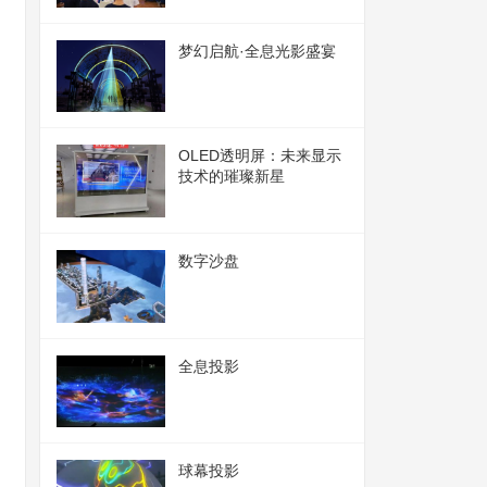
梦幻启航·全息光影盛宴
OLED透明屏：未来显示
技术的璀璨新星
数字沙盘
全息投影
球幕投影