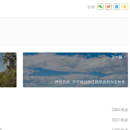
下一篇
呼伦贝尔: 不可错过的辽阔草原和兴安秋色
2964
阅读
3027
阅读