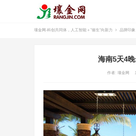
壤金网-科创共同体，人工智能＋”催生“向新力
品牌印象
海南5天4
作者:
壤金网