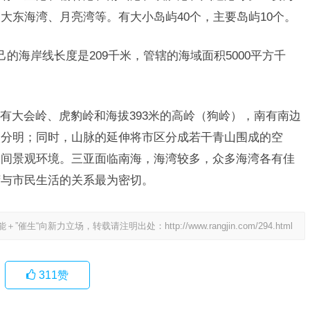
大东海湾、月亮湾等。有大小岛屿40个，主要岛屿10个。
己的海岸线长度是209千米，管辖的海域面积5000平方千
有大会岭、虎豹岭和海拔393米的高岭（狗岭），南有南边
次分明；同时，山脉的延伸将市区分成若干青山围成的空
空间景观环境。三亚面临南海，海湾较多，众多海湾各有佳
湾与市民生活的关系最为密切。
能＋”催生“向新力立场，转载请注明出处：
http://www.rangjin.com/294.html
311
赞