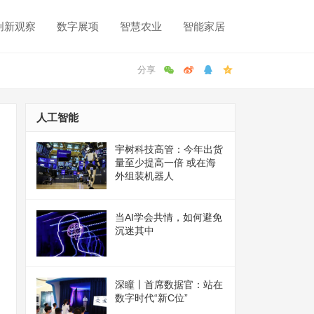
创新观察
数字展项
智慧农业
智能家居
人工智能
宇树科技高管：今年出货
量至少提高一倍 或在海
外组装机器人
当AI学会共情，如何避免
沉迷其中
深瞳丨首席数据官：站在
数字时代“新C位”