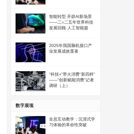
智能转型 开辟AI新场景
——二○二五年世界科技
发展回顾·人工智能篇
2025年我国脑机接口产
业发展成效显著
“科技+”带火消费“新四样”
——“创新赋能消费”记者
这里是图片的简单描述，你可以在WordPress后台为图片填写相应的文字说
调研（上）
数字展项
全息互动教学：沉浸式学
习体验的革命性突破