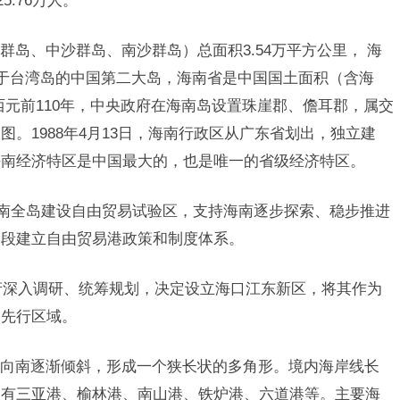
岛、中沙群岛、南沙群岛）总面积3.54万平方公里， 海
次于台湾岛的中国第二大岛，海南省是中国国土面积（含海
西元前110年，中央政府在海南岛设置珠崖郡、儋耳郡，属交
。1988年4月13日，海南行政区从广东省划出，独立建
海南经济特区是中国最大的，也是唯一的省级经济特区。
持海南全岛建设自由贸易试验区，支持海南逐步探索、稳步推进
阶段建立自由贸易港政策和制度体系。
政府深入调研、统筹规划，决定设立海口江东新区，将其作为
点先行区域。
向南逐渐倾斜，形成一个狭长状的多角形。境内海岸线长
要港口有三亚港、榆林港、南山港、铁炉港、六道港等。主要海