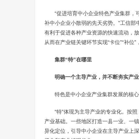
“促进培育中小企业特色产业集群，
补中小企业小散弱的先天劣势。”工信部
有利于促进各种产业资源的快速流动，
从而在产业链关键环节实现“卡位”“补位
集群“特”在哪里
明确一个主导产业，并不断夯实产业
特色是中小企业产业集群发展的核心
“特”体现为主导产业的专业化。按
产业基础。一些地区打造一县一业、一
异化定位，引导中小企业在主导产业上