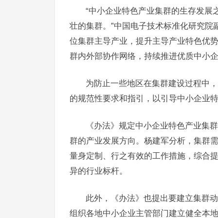
“中小企业特色产业集群的生存发展
壮的集群。”中国电子技术标准化研究院
位集群主导产业，提升主导产业特色优
群内外部协作网络，持续推进优质中小
为防止一些地区在集群建设过程中，
的规范性要求和指引，以引导中小企业
《办法》规定中小企业特色产业集群
群的产业发展方向。杨建军分析，集群
量身定制、行之有效的工作措施，综合
异的行业标杆。
此外，《办法》也提出要建立集群动
组织各地中小企业主管部门建立健全本