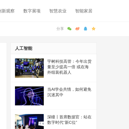
创新观察
数字展项
智慧农业
智能家居
人工智能
宇树科技高管：今年出货
量至少提高一倍 或在海
外组装机器人
当AI学会共情，如何避免
沉迷其中
深瞳丨首席数据官：站在
数字时代“新C位”