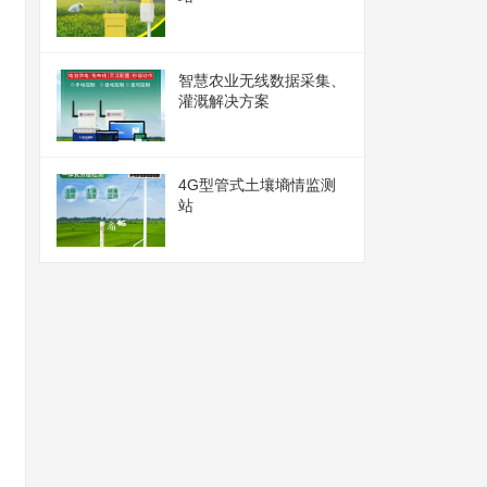
智慧农业无线数据采集、
灌溉解决方案
4G型管式土壤墒情监测
站