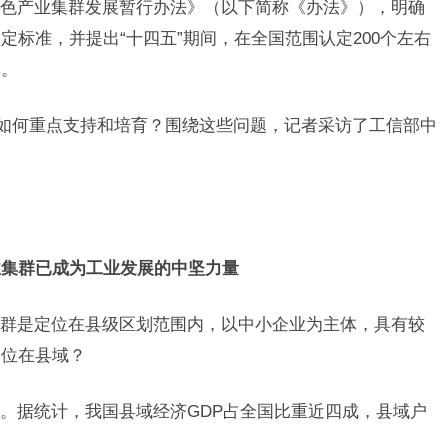
色产业集群发展暂行办法》（以下简称《办法》），明确
标准，并提出“十四五”期间，在全国范围认定200个左右
群。
？如何重点支持和培育？围绕这些问题，记者采访了工信部中
业集群已成为工业发展的中坚力量
群是定位在县级区划范围内，以中小企业为主体，具有较
定位在县域？
。据统计，我国县域经济GDP占全国比重近四成，县域户