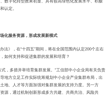
力、数字化转型效果初显、具有较高绿色化发展水平、积极
选和认定。
场化服务资源，形成发展新模式
法》，在“十四五”期间，将在全国范围内认定200个左右
后，如何支持和促进集群的发展和培育？
方式，多措并举培育集群发展。”工信部中小企业局有关负责
引导地方立足工作实际统筹规划中小企业产业集群布局，出
、土地、人才等方面加强对集群发展的支持力度。另一方
务资源，通过机制创新形成多方共建、共商共治、风险共