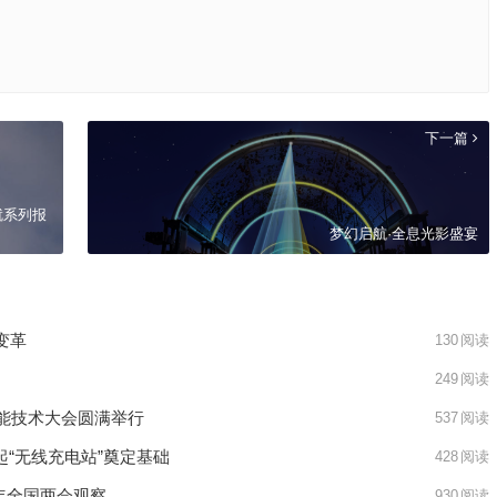
下一篇
就系列报
梦幻启航·全息光影盛宴
变革
130
阅读
249
阅读
智能技术大会圆满举行
537
阅读
起“无线充电站”奠定基础
428
阅读
6年全国两会观察
930
阅读