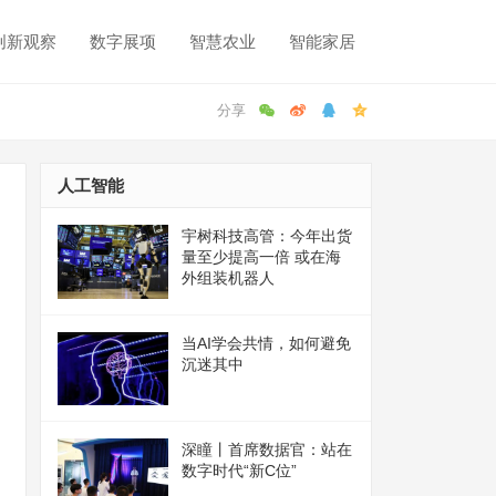
创新观察
数字展项
智慧农业
智能家居
人工智能
宇树科技高管：今年出货
量至少提高一倍 或在海
外组装机器人
当AI学会共情，如何避免
沉迷其中
深瞳丨首席数据官：站在
数字时代“新C位”