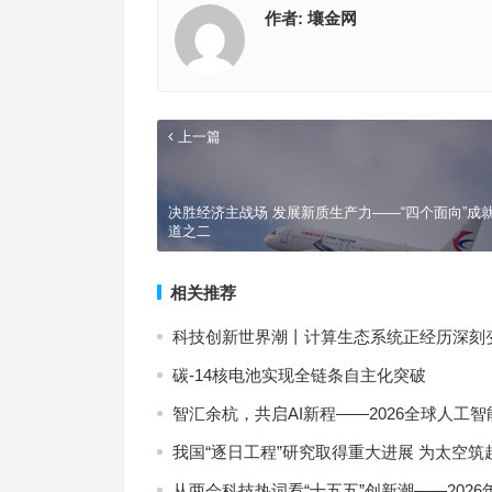
作者:
壤金网
上一篇
决胜经济主战场 发展新质生产力——“四个面向”成
道之二
相关推荐
科技创新世界潮丨计算生态系统正经历深刻
碳-14核电池实现全链条自主化突破
智汇余杭，共启AI新程——2026全球人工
我国“逐日工程”研究取得重大进展 为太空筑
从两会科技热词看“十五五”创新潮——202