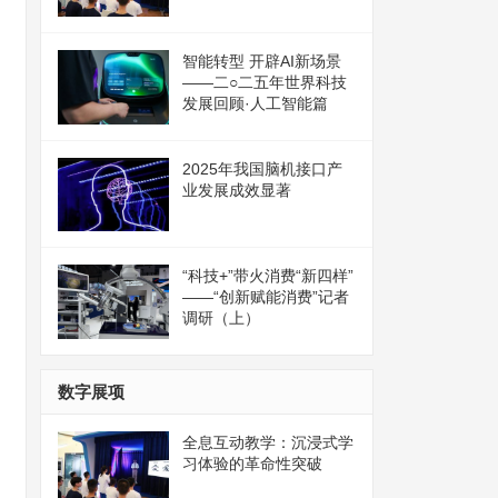
智能转型 开辟AI新场景
——二○二五年世界科技
发展回顾·人工智能篇
2025年我国脑机接口产
业发展成效显著
“科技+”带火消费“新四样”
——“创新赋能消费”记者
调研（上）
数字展项
全息互动教学：沉浸式学
习体验的革命性突破