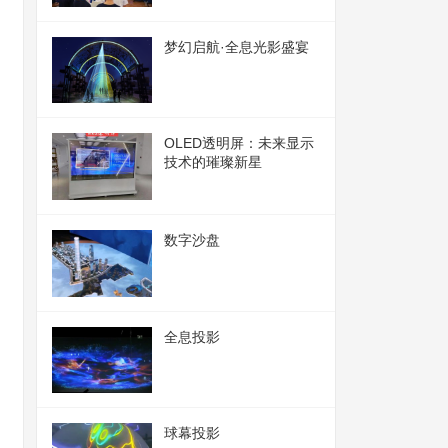
梦幻启航·全息光影盛宴
OLED透明屏：未来显示
技术的璀璨新星
数字沙盘
全息投影
球幕投影