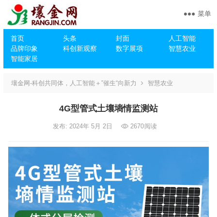
菜单
首页
头条
封面
人工智能
品牌印象
科创新观察
数字展项
智慧农业
智能家居
壤金网-科创共同体，人工智能＋”催生“向新力
智慧农业
4G型管式土壤墒情监测站
发布: 2024年 5月 2日
2670
阅读