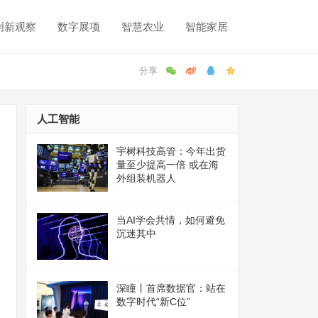
创新观察
数字展项
智慧农业
智能家居
人工智能
宇树科技高管：今年出货
量至少提高一倍 或在海
外组装机器人
当AI学会共情，如何避免
沉迷其中
深瞳丨首席数据官：站在
数字时代“新C位”