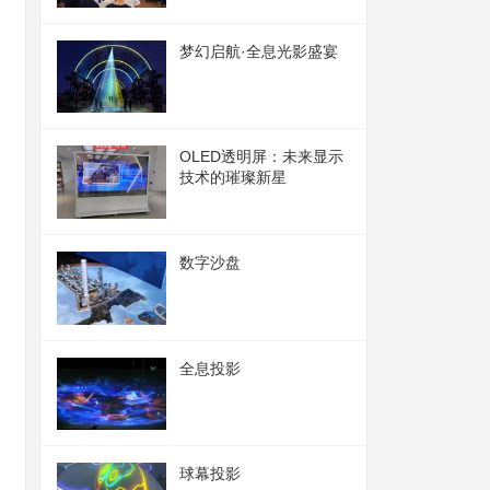
梦幻启航·全息光影盛宴
OLED透明屏：未来显示
技术的璀璨新星
数字沙盘
全息投影
球幕投影