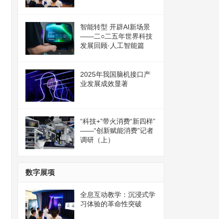
智能转型 开辟AI新场景
——二○二五年世界科技
发展回顾·人工智能篇
2025年我国脑机接口产
业发展成效显著
“科技+”带火消费“新四样”
——“创新赋能消费”记者
调研（上）
数字展项
全息互动教学：沉浸式学
习体验的革命性突破