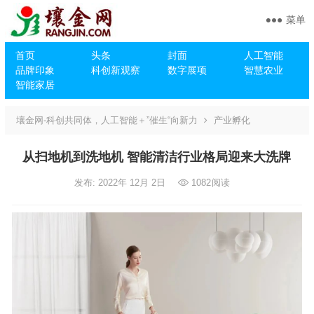
菜单
首页
头条
封面
人工智能
品牌印象
科创新观察
数字展项
智慧农业
智能家居
壤金网-科创共同体，人工智能＋”催生“向新力
产业孵化
从扫地机到洗地机 智能清洁行业格局迎来大洗牌
发布: 2022年 12月 2日
1082
阅读