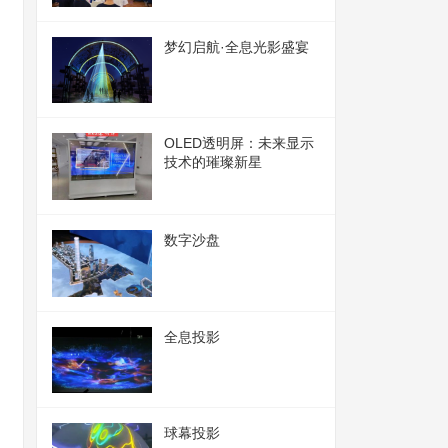
梦幻启航·全息光影盛宴
OLED透明屏：未来显示
技术的璀璨新星
数字沙盘
全息投影
球幕投影