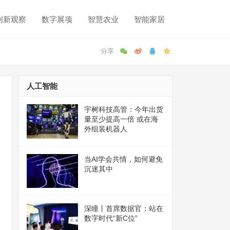
创新观察
数字展项
智慧农业
智能家居
人工智能
宇树科技高管：今年出货
量至少提高一倍 或在海
外组装机器人
当AI学会共情，如何避免
沉迷其中
深瞳丨首席数据官：站在
数字时代“新C位”