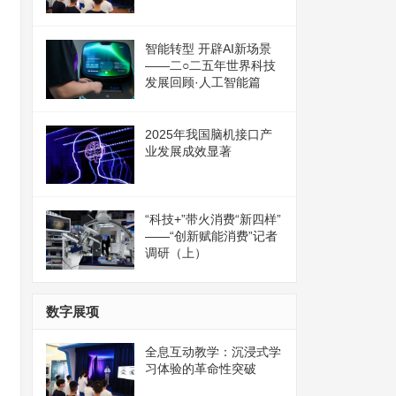
智能转型 开辟AI新场景
——二○二五年世界科技
发展回顾·人工智能篇
2025年我国脑机接口产
业发展成效显著
“科技+”带火消费“新四样”
——“创新赋能消费”记者
调研（上）
数字展项
全息互动教学：沉浸式学
习体验的革命性突破