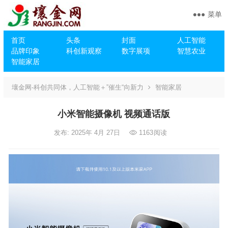
菜单
首页
头条
封面
人工智能
品牌印象
科创新观察
数字展项
智慧农业
智能家居
壤金网-科创共同体，人工智能＋”催生“向新力
智能家居
小米智能摄像机 视频通话版
发布: 2025年 4月 27日
1163
阅读