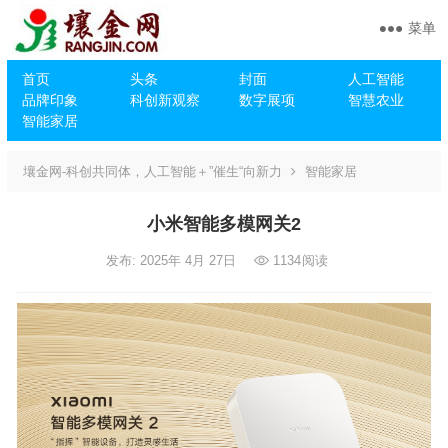
菜单
首页
头条
封面
人工智能
品牌印象
科创新观察
数字展项
智慧农业
智能家居
壤金网-科创共同体，人工智能＋”催生“向新力
智能家居
小米智能多模网关2
发布: 2025年 4月 27日
1134
阅读