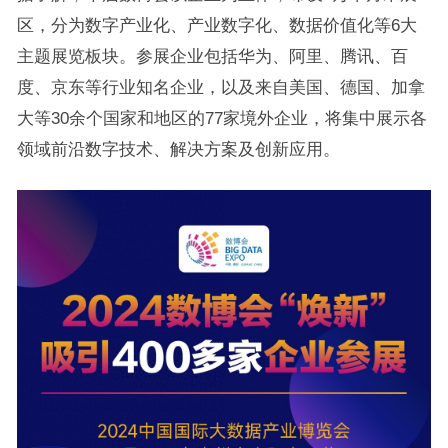
区，分为数字产业化、产业数字化、数据价值化等6大
主题展览板块。参展企业包括华为、阿里、腾讯、百
度、京东等行业知名企业，以及来自美国、德国、加拿
大等30余个国家和地区的77家境外企业，将集中展示各
领域前沿数字技术、解决方案及创新应用。