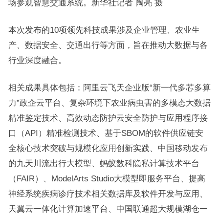
场参观智慧交通系统。新华社记者 陶亮 摄
本次发布的10项领先科技成果涉及企业管理、农业生
产、数据安全、交通出行等方面，旨在推动大数据与各
行业深度融合。
相关成果具体包括：阿里云飞天企业版“新一代多芯多算
力”政企云平台、复杂环境下农业病虫害的多模态大数据
精准鉴定技术、高效动态防护云安全防护与应用程序接
口（API）精准检测技术、基于SBOM的软件供应链安
全核心技术突破与规模化应用创新实践、中国移动发布
的九天川流出行大模型、蚂蚁数科隐私计算技术平台
（FAIR）、ModelArts Studio大模型即服务平台、提高
神经系统疾病诊疗技术相关数据库及软件开发与应用、
天翼云一体化计算加速平台、中国联通超大规模湖仓一