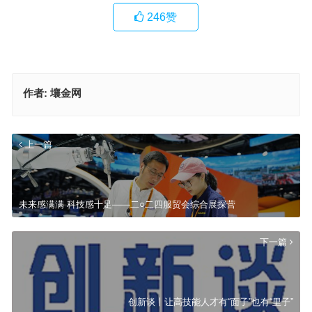
246
赞
作者:
壤金网
上一篇
未来感满满 科技感十足——二○二四服贸会综合展探营
下一篇
创新谈丨让高技能人才有“面子”也有“里子”