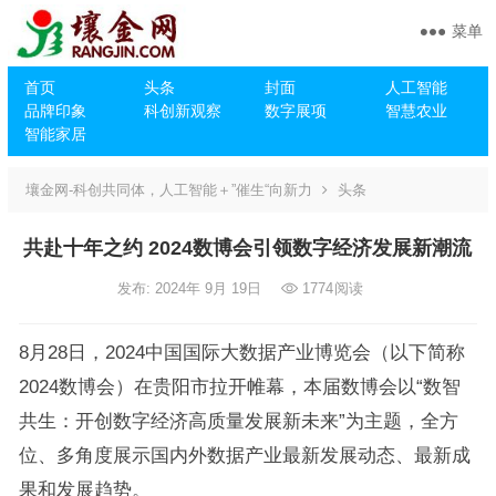
菜单
首页
头条
封面
人工智能
品牌印象
科创新观察
数字展项
智慧农业
智能家居
壤金网-科创共同体，人工智能＋”催生“向新力
头条
共赴十年之约 2024数博会引领数字经济发展新潮流
发布: 2024年 9月 19日
1774
阅读
8月28日，2024中国国际大数据产业博览会（以下简称
2024数博会）在贵阳市拉开帷幕，本届数博会以“数智
共生：开创数字经济高质量发展新未来”为主题，全方
位、多角度展示国内外数据产业最新发展动态、最新成
果和发展趋势。