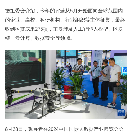
据组委会介绍，今年的评选从5月开始面向全球范围内
的企业、高校、科研机构、行业组织等主体征集，最终
收到科技成果275项，主要涉及人工智能大模型、区块
链、云计算、数据安全等领域。
8月28日，观展者在2024中国国际大数据产业博览会会