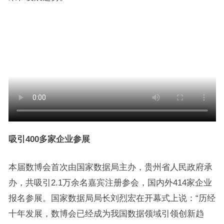
吸引400多家企业参展
本届数博会首次由国家数据局主办，贵州省人民政府承
办，共吸引2.1万余名嘉宾注册参会，国内外414家企业
报名参展。国家数据局局长刘烈宏在开幕式上说：“历经
十年发展，数博会已经成为我国数据领域引领创新趋