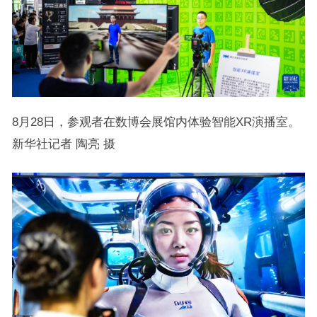
8月28日，参观者在数博会展馆内体验智能XR演播室。
新华社记者 陶亮 摄