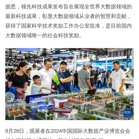
据悉，领先科技成果发布旨在展现全世界大数据领域的
最新科技成果，彰显大数据领域从业者的智慧和贡献，
获得了国家科学技术奖励工作办公室批准，是目前国内
大数据领域唯一的社会科技奖励。
8月28日，观展者在2024中国国际大数据产业博览会会