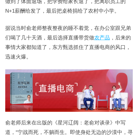
做到了体面退场，把学费给家长退了，把离职员工的
N+1薪酬给发了，最后把桌椅捐给了农村中小学。
据说当时俞老师整夜整夜的睡不着觉，在办公室跟兄弟
们喝了几十天酒，最后选择直播带货做
农产品
，后来的
事情大家都知道了，东方甄选抓住了直播电商的风口，
迅速火爆。
俞老师后来在出版的《星河辽阔：老俞对谈录》中写
道，“宁战而死，不躺而生。即使身处无边的沙漠中，寻