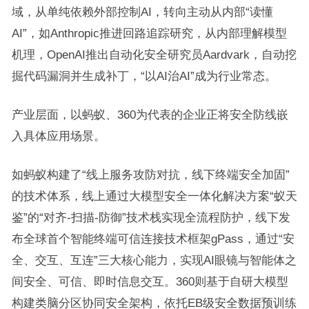
域，从单纯依赖外部控制AI，转向主动从内部“读懂
AI”，如Anthropic推进回路追踪研究，从内部理解模型
机理，OpenAI推出自动化安全研究员Aardvark，自动挖
掘代码漏洞并生成补丁，“以AI治AI”成为行业常态。
产业层面，以蚂蚁、360为代表的企业正将安全防线嵌
入具体应用场景。
如蚂蚁构建了“线上服务攻防对抗，线下终端安全加固”
的技术体系，线上通过大模型安全一体化解决方案“蚁天
鉴”的“对齐-扫描-防御”技术栈实现全流程防护，线下发
布全球首个智能终端可信连接技术框架gPass，通过“安
全、交互、互连”三大核心能力，实现AI眼镜与智能体之
间安全、可信、即时信息交互。360则基于自研大模型
构建类脑分区协同安全架构，依托EB级安全数据预训练