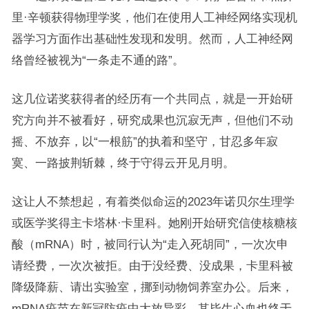
里·辛顿获得物理学奖，他们在使用人工神经网络实现机
器学习方面作出基础性发现和发明。然而，人工神经网
络曾经被视为“一条走不通的路”。
这几位诺奖获得者的经历有一个共同点，就是一开始研
究方向并不被看好，研究成果也沉寂无声，但他们不动
摇、不放弃，以“一根筋”的执着和坚守，甘忍多年寂
寞、一路披荆斩棘，终于守得云开见月明。
这让人不禁想起，有着类似命运的2023年诺贝尔生理学
或医学奖得主卡塔林·卡里科。她刚开始研究信使核糖核
酸（mRNA）时，被同行认为“走入死胡同”，一次次申
请经费，一次次被拒。由于没经费、没成果，卡里科被
降级降薪、请出实验室，挪到动物饲养室办公。后来，
mRNA疫苗在新冠防疫中大放异彩，其毕生心血也终于