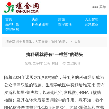
菜单
首页
头条
封面
人工智能
品牌印象
科创新观察
数字展项
智慧农业
智能家居
壤金网-科创共同体，人工智能＋”催生“向新力
头条
搞科研就得有“一根筋”的劲头
发布: 2024年 10月 10日
2132
阅读
随着2024年诺贝尔奖相继揭晓，获奖者的科研经历成为
公众津津乐道的话题。生理学或医学奖颁给维克托·安布
罗斯和加里·鲁夫坎，以表彰他们发现微小RNA（核糖
核酸）及其在转录后基因调控中的作用。殊不知，微小
RNA这条赛道曾经“比冰山还要冷”。约翰·霍普菲和杰弗