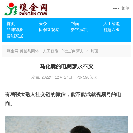
菜单
首页
头条
封面
人工智能
品牌印象
科创新观察
数字展项
智慧农业
智能家居
壤金网-科创共同体，人工智能＋”催生“向新力
封面
马化腾的电商梦永不灭
发布: 2022年 12月 27日
598
阅读
有着强大熟人社交链的微信，能不能成就视频号的电
商。