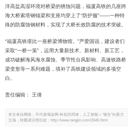
洋高盐高湿环境对桥梁的锈蚀问题，福厦高铁的几座跨
海大桥索塔钢锚梁和支座均穿上了“防护服”——一种特
殊的防腐蚀钢材料，实现了大桥长效防腐的技术突破。
“福厦高铁堪比一座桥梁博物馆。”严爱国说，建设者们
采取“一桥一策”，运用大量新技术、新材料、新工艺，
成功破解海风海水腐蚀、季节性台风影响、高速铁路桥
梁变形等一系列难题，填补了高铁建设领域的多项空
白。
责任编辑： 王倩
本文来自网络，不代表壤金网-科创共同体，人工智能＋”催生“向新力
立场，转载请注明出处：
http://www.rangjin.com/2646.html