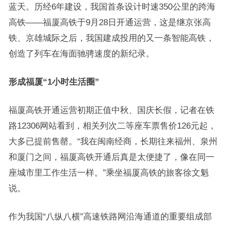
蓝天。历经6年建设，我国首条设计时速350公里的跨海
高铁——福厦高铁于9月28日开通运营，这是继京张高
铁、京雄城际之后，我国建成投用的又一条智能高铁，
创造了列车在海面驰骋速度的新纪录。
形成福厦“1小时生活圈”
福厦高铁开通运营初期正值中秋、国庆长假，记者在铁
路12306网站看到，相关列次二等座车票售价126元起，
大多已提前售罄。“我在闽南经商，长期往来福州、泉州
和厦门之间，福厦高铁开通后真是太便捷了，像在同一
座城市里工作生活一样。”乘坐福厦高铁的旅客徐文魁
说。
作为我国“八纵八横”高速铁路网沿海通道的重要组成部