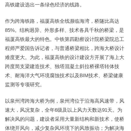
高铁建设选出一条绿色经济的线路。
作为跨海铁路，福厦高铁全线濒临海湾，桥隧比高达
85%。结构迥异、外形多样、技术各具千秋的桥梁，是
福厦高铁最大的特色。中铁第四勘察设计院桥梁院总工
程师严爱国告诉记者，与普通桥梁相比，跨海大桥设计
难度更大。为此，福厦高铁的设计建设方开展了海上大
跨度简支梁建造技术、独塔混凝土斜拉桥裸塔转体技
术、耐海洋大气环境腐蚀技术以及BIM技术、桥梁健康
监测等专项研究。
以泉州湾跨海大桥为例，泉州湾位于沿海高风速带，风
速大，风况复杂，全年6级及以上风力天数达91天。为
解决风的问题，建设者采用大量新结构和新技术，使桥
体绕开风向，减少复杂风环境下的风致振动；为解决海