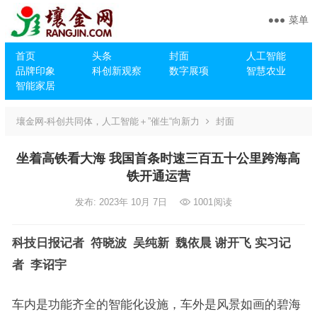
菜单
首页
头条
封面
人工智能
品牌印象
科创新观察
数字展项
智慧农业
智能家居
壤金网-科创共同体，人工智能＋”催生“向新力
封面
坐着高铁看大海 我国首条时速三百五十公里跨海高
铁开通运营
发布: 2023年 10月 7日
1001
阅读
科技日报记者 符晓波 吴纯新 魏依晨 谢开飞 实习记
者 李诏宇
车内是功能齐全的智能化设施，车外是风景如画的碧海