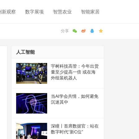
创新观察
数字展项
智慧农业
智能家居
人工智能
宇树科技高管：今年出货
量至少提高一倍 或在海
外组装机器人
当AI学会共情，如何避免
沉迷其中
深瞳丨首席数据官：站在
数字时代“新C位”