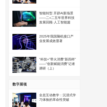
智能转型 开辟AI新场景
——二○二五年世界科技
发展回顾·人工智能篇
2025年我国脑机接口产
业发展成效显著
“科技+”带火消费“新四样”
——“创新赋能消费”记者
调研（上）
数字展项
全息互动教学：沉浸式学
习体验的革命性突破