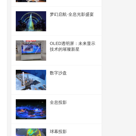
梦幻启航·全息光影盛宴
OLED透明屏：未来显示
技术的璀璨新星
数字沙盘
全息投影
球幕投影