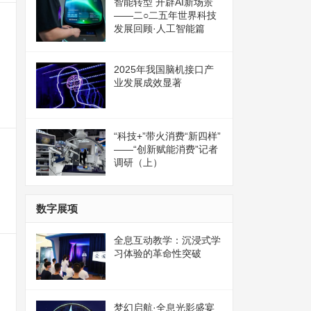
智能转型 开辟AI新场景
——二○二五年世界科技
发展回顾·人工智能篇
2025年我国脑机接口产
业发展成效显著
“科技+”带火消费“新四样”
——“创新赋能消费”记者
调研（上）
数字展项
全息互动教学：沉浸式学
习体验的革命性突破
梦幻启航·全息光影盛宴