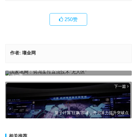
250
赞
作者:
壤金网
国家电网：勇闯柔性直流技术“无人区”
上一篇
下一篇
量子计算“狂飙”加速，开启算力提升突破点
相关推荐