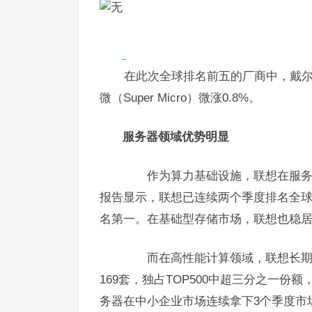
在此次全球排名前五的厂商中，戴尔下降25
微（Super Micro）微涨0.8%。
服务器领域优势明显
作为算力基础设施，联想在服务器领
报告显示，联想已连续两个季度排名全
名第一。在基础型存储市场，联想也稳
而在高性能计算领域，联想长期占
169套，独占TOP500中超三分之一份
务器在中小企业市场连续拿下3个季度市场