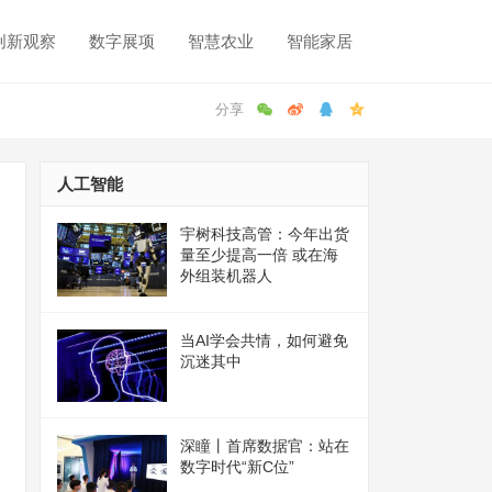
创新观察
数字展项
智慧农业
智能家居
人工智能
宇树科技高管：今年出货
量至少提高一倍 或在海
外组装机器人
当AI学会共情，如何避免
沉迷其中
深瞳丨首席数据官：站在
数字时代“新C位”