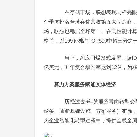
在存储市场，联想表现同样亮眼。据
个季度排名全球存储营收第五大制造商
场，联想也稳居全球第一。在高性能计算
榜首，以169套独占TOP500中超三分之
当下，AI应用爆发式发展，据IDC
亿美元，五年复合增长率达到12％，为
算力方案服务赋能实体经济
历经过去6年的服务导向转型变革，联
设备、智能基础设施、方案服务）布局
为企业智能化转型过程中，提供全栈全