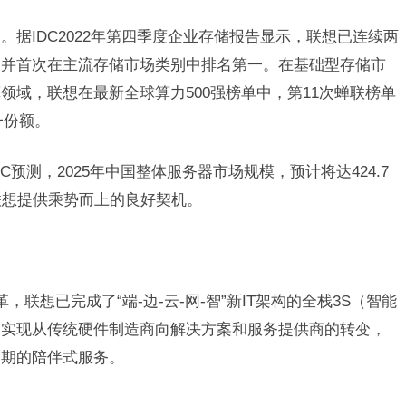
IDC2022年第四季度企业存储报告显示，联想已连续两
，并首次在主流存储市场类别中排名第一。在基础型存储市
领域，联想在最新全球算力500强榜单中，第11次蝉联榜单
一份额。
预测，2025年中国整体服务器市场规模，预计将达424.7
联想提供乘势而上的良好契机。
想已完成了“端-边-云-网-智”新IT架构的全栈3S（智能
，实现从传统硬件制造商向解决方案和服务提供商的转变，
周期的陪伴式服务。