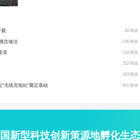
下载
65
阅读
全概念做法
236
阅读
变革
133
阅读
252
阅读
293
阅读
起“无线充电站”奠定基础
431
阅读
国新型科技创新策源地孵化生态