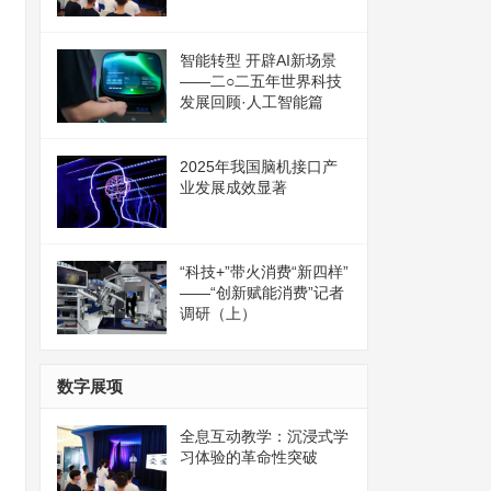
智能转型 开辟AI新场景
——二○二五年世界科技
发展回顾·人工智能篇
2025年我国脑机接口产
业发展成效显著
“科技+”带火消费“新四样”
——“创新赋能消费”记者
调研（上）
数字展项
全息互动教学：沉浸式学
习体验的革命性突破