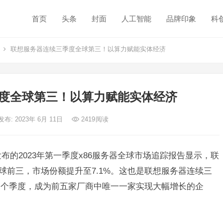
首页
头条
封面
人工智能
品牌印象
科
联想服务器连续三季度全球第三！以算力赋能实体经济
度全球第三！以算力赋能实体经济
发布: 2023年 6月 11日
2419
阅读
的2023年第一季度x86服务器全球市场追踪报告显示，联
全球前三，市场份额提升至7.1%。这也是联想服务器连续三
一个季度，成为前五家厂商中唯一一家实现大幅增长的企