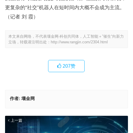
更复杂的“社交”机器人在短时间内大概不会成为主流。
（记者 刘 霞）
本文来自网络，不代表壤金网-科创共同体，人工智能＋”催生“向新力
立场，转载请注明出处：
http://www.rangjin.com/2304.html
207
赞
作者:
壤金网
上一篇