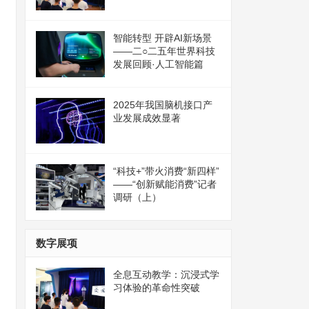
智能转型 开辟AI新场景
——二○二五年世界科技
发展回顾·人工智能篇
2025年我国脑机接口产
业发展成效显著
“科技+”带火消费“新四样”
——“创新赋能消费”记者
调研（上）
数字展项
全息互动教学：沉浸式学
习体验的革命性突破