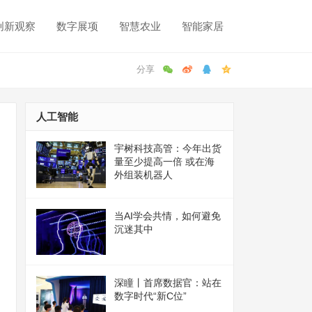
创新观察
数字展项
智慧农业
智能家居
人工智能
宇树科技高管：今年出货
量至少提高一倍 或在海
外组装机器人
当AI学会共情，如何避免
沉迷其中
深瞳丨首席数据官：站在
数字时代“新C位”