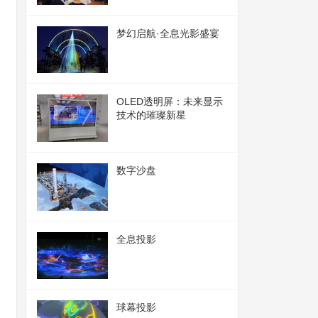
梦幻启航·全息光影盛宴
OLED透明屏：未来显示
技术的璀璨新星
数字沙盘
全息投影
球幕投影