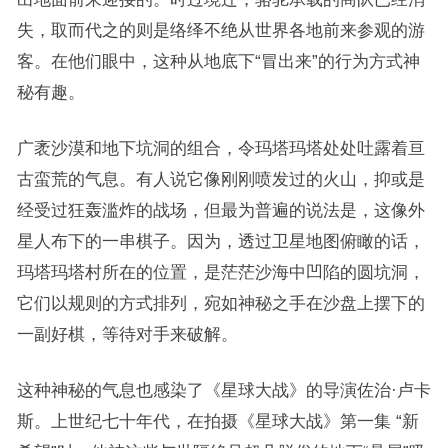
失，取而代之的则是络绎不绝从世界各地前来参观的游
客。在他们眼中，这种从地底下“冒出来”的行为方式神
秘有趣。
广袤沙漠和地下坑洞的组合，令玛塔玛塔处处吐露着亘
古蛮荒的气息。有人说它像刚刚喷发过的火山，抑或是
经受过狂轰滥炸的战场，但最为普遍的说法是，这像外
星人布下的一串棋子。因为，透过卫星地图俯瞰的话，
玛塔玛塔村所在的位置，是茫茫沙海中凹陷的圆坑洞，
它们以规则的方式排列，宛如神秘之手在沙盘上摆下的
一副好棋，等待对手来破解。
这种神秘的气息也感染了《星球大战》的导演佐治·卢卡
斯。上世纪七十年代，在拍摄《星球大战》第一集 “新