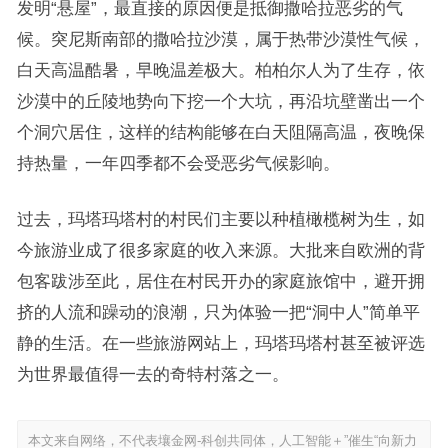
发明“悬屋”，最直接的原因便是抵御撒哈拉恶劣的气
候。突尼斯南部的撒哈拉沙漠，属于热带沙漠性气候，
白天高温酷暑，早晚温差极大。柏柏尔人为了生存，依
沙漠中的丘陵地势向下挖一个大坑，再沿坑壁凿出一个
个洞穴居住，这样的结构能够在白天阻隔高温，夜晚保
持热量，一年四季都不会受恶劣气候影响。
过去，玛塔玛塔村的村民们主要以种植橄榄树为生，如
今旅游业成了很多家庭的收入来源。大批来自欧洲的背
包客跋涉至此，居住在村民开办的家庭旅馆中，避开拥
挤的人流和躁动的浪潮，只为体验一把“洞中人”简单平
静的生活。在一些旅游网站上，玛塔玛塔村甚至被评选
为世界最值得一去的奇特村落之一。
本文来自网络，不代表壤金网-科创共同体，人工智能＋”催生“向新力