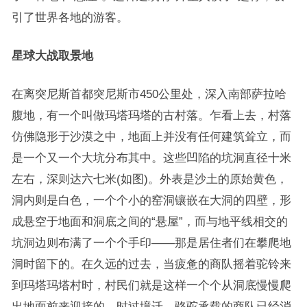
引了世界各地的游客。
星球大战取景地
在离突尼斯首都突尼斯市450公里处，深入南部萨拉哈
腹地，有一个叫做玛塔玛塔的古村落。乍看上去，村落
仿佛隐形于沙漠之中，地面上并没有任何建筑耸立，而
是一个又一个大坑分布其中。这些凹陷的坑洞直径十米
左右，深则达六七米(如图)。外表是沙土的原始黄色，
洞内则是白色，一个个小的窑洞镶嵌在大洞的四壁，形
成悬空于地面和洞底之间的“悬屋”，而与地平线相交的
坑洞边则布满了一个个手印——那是居住者们在攀爬地
洞时留下的。在久远的过去，当疲惫的商队摇着驼铃来
到玛塔玛塔村时，村民们就是这样一个个从洞底慢慢爬
出地面前来迎接的。时过境迁，骆驼承载的商队已经消