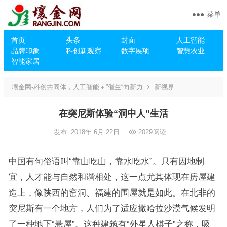
菜单
首页
头条
封面
人工智能
品牌印象
科创新观察
数字展项
智慧农业
智能家居
壤金网-科创共同体，人工智能＋”催生“向新力
新视界
在突尼斯体验“洞中人”生活
发布: 2018年 6月 22日
2029
阅读
中国有句俗语叫“靠山吃山，靠水吃水”。只有因地制
宜，人才能与自然和谐相处，这一点尤其体现在房屋建
造上，像陕西的窑洞、福建的围屋就是如此。在北非的
突尼斯有一个地方，人们为了适应撒哈拉沙漠气候发明
了一种地下“悬屋”。这种建筑有“外星人棋子”之称，吸