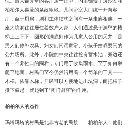
似。最大最亮堂的客厅居于正中，内里铺设了矮沙发和
柏柏尔人喜爱的条纹粗毯。几间卧室大门统一开向客
厅，至于厨房，则和主体结构之间有一条走廊相连。一
座大坑洞往往居住着数户人家，人们通过悬于洞壁的楼
梯上上下下，圆形的洞底则作为几家人公用的天井，是
男人们修补农具、妇女们闲话家常、小孩子嬉戏耍闹的
公共场所。此外，小院的中央往往挖有蓄水池，旁边还
有一个养牲口的圈栏，专门用于收集雨水。至于如何攀
爬至地面，村民们至今仍然沿用着一个简单的工具——
木梯。依靠木梯，居民可以方便地进出坑洞，而把梯子
撤下藏起，就起到了“闭门谢客”的作用。
柏柏尔人的杰作
玛塔玛塔的村民是北非古老的民族——柏柏尔人，他们