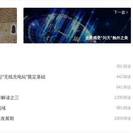
下一篇
全景感受“问天”舱外之美
301
阅读
起“无线充电站”奠定基础
442
阅读
641
阅读
标解读之三
1200
阅读
领域
981
阅读
金发展期
1003
阅读