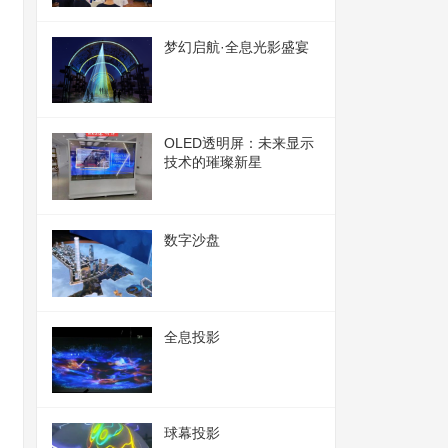
梦幻启航·全息光影盛宴
OLED透明屏：未来显示
技术的璀璨新星
数字沙盘
全息投影
球幕投影