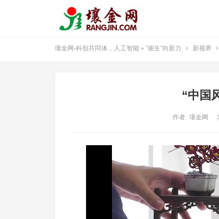
壤金网-科创共同体，人工智能＋”催生“向新力
新视界
“中国
作者:
壤金网