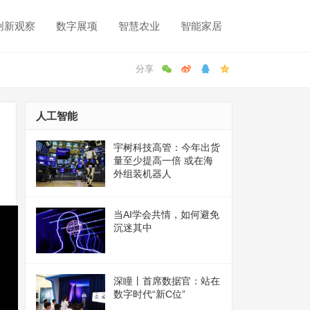
创新观察
数字展项
智慧农业
智能家居
人工智能
宇树科技高管：今年出货
量至少提高一倍 或在海
外组装机器人
当AI学会共情，如何避免
沉迷其中
深瞳丨首席数据官：站在
数字时代“新C位”