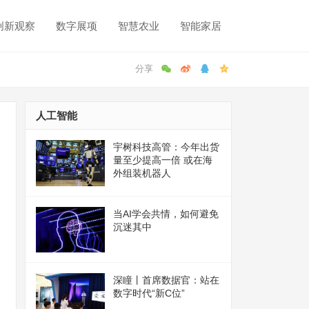
创新观察
数字展项
智慧农业
智能家居
人工智能
宇树科技高管：今年出货
量至少提高一倍 或在海
外组装机器人
当AI学会共情，如何避免
沉迷其中
深瞳丨首席数据官：站在
数字时代“新C位”