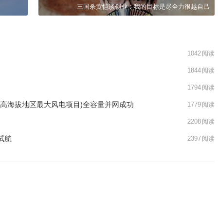
三国杀黄恺谈创业：我的目标是尽全力很越自己
1042
阅读
1844
阅读
1794
阅读
超高海拔地区最大风电项目)全容量并网成功
1779
阅读
2208
阅读
试航
2397
阅读