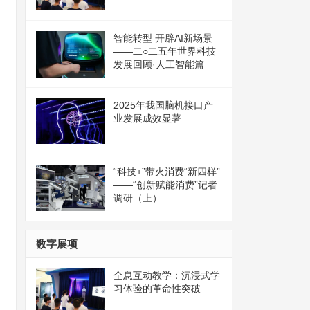
智能转型 开辟AI新场景
——二○二五年世界科技
发展回顾·人工智能篇
2025年我国脑机接口产
业发展成效显著
“科技+”带火消费“新四样”
——“创新赋能消费”记者
调研（上）
数字展项
全息互动教学：沉浸式学
习体验的革命性突破