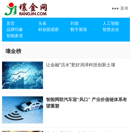
菜单
首页
头条
封面
人工智能
品牌印象
科创新观察
数字展项
智慧农业
智能家居
壤金榜
让金融“活水”更好润泽科技创新土壤
智能网联汽车迎“风口” 产业价值链体系有
望重塑