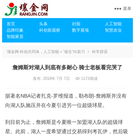
菜单
首页
头条
封面
人工智能
品牌印象
科创新观察
数字展项
智慧农业
智能家居
壤金网-科创共同体，人工智能＋”催生“向新力
科学辟谣
詹姆斯对湖人到底有多耐心 骑士老板看完哭了
发布: 2018年 7月 7日
1173
阅读
据著名NBA记者扎克-罗维报道，勒布朗-詹姆斯并没有
向湖人队施压并在今夏引进另一位超级球星。
到目前为止，詹姆斯是今夏唯一加盟湖人队的超级球
星。此前，湖人一度希望通过交易得到考瓦伊，然后吸