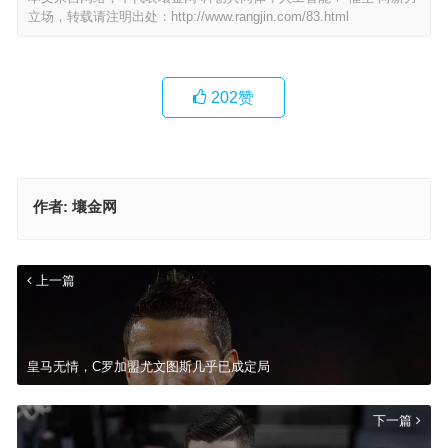
立场，转载请注明出处：
http://www.rangjin.com/83.html
202
赞
作者:
壤金网
上一篇
皇马无情，C罗加盟尤文图斯几乎已成定局
下一篇