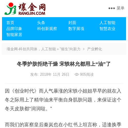
菜单
首页
头条
封面
人工智能
品牌印象
科创新观察
数字展项
智慧农业
智能家居
壤金网-科创共同体，人工智能＋”催生“向新力
产业孵化
冬季护肤拒绝干燥 宋轶林允都用上“油”了
发布: 2018年 11月 26日
905
阅读
因《创业时代》而人气暴涨的宋轶小姐姐早早的就在入
冬之际用上了精华油来平衡自身肌肤问题，来保证这个
冬天皮肤都“润润哒。”
而我们的富察皇后秦岚也在小红书上坦言称，适逢换季