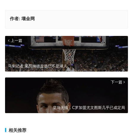
作者:
壤金网
上一篇
马刺记者:莱昂纳德首选已不是湖人
下一篇
皇马无情，C罗加盟尤文图斯几乎已成定局
相关推荐