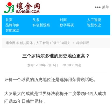
菜单
首页
头条
封面
人工智能
品牌印象
科创新观察
数字展项
智慧农业
智能家居
壤金网-科创共同体，人工智能＋”催生“向新力
科学辟谣
三个罗纳尔多谁的历史地位更高？
发布: 2018年 7月 6日
1083
阅读
评价一个球员的历史地位还是选择用荣誉说话吧。
大罗最大的成就是世界杯决赛梅开二度带领巴西人成功
问鼎02年日韩世界杯，