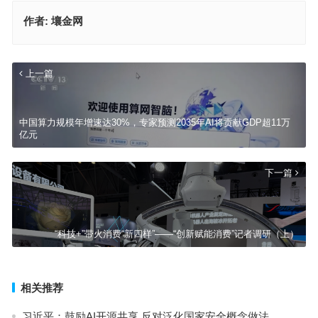
作者:
壤金网
上一篇
中国算力规模年增速达30%，专家预测2035年AI将贡献GDP超11万
亿元
下一篇
“科技+”带火消费“新四样”——“创新赋能消费”记者调研（上）
相关推荐
习近平：鼓励AI开源共享 反对泛化国家安全概念做法