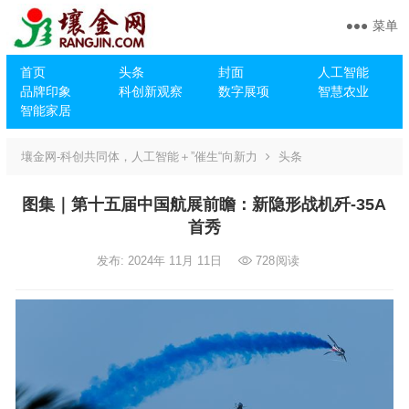
菜单
首页
头条
封面
人工智能
品牌印象
科创新观察
数字展项
智慧农业
智能家居
壤金网-科创共同体，人工智能＋”催生“向新力
头条
图集｜第十五届中国航展前瞻：新隐形战机歼-35A
首秀
发布: 2024年 11月 11日
728
阅读