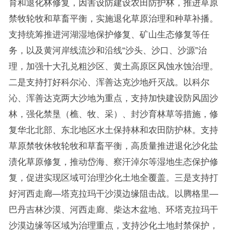
育和退化林修复，因害设防建设农田防护林，推进草原
禁牧轮牧和草畜平衡，实施退化草原治理和种草补播。
支持统筹推进河湖湿地保护修复、矿山生态修复等任
务，以及黄河岸线流沙和沿线“沙头、沙口、沙源”治
理，加强十大孔兑粗沙区、黄土高原区风蚀水蚀治理。
二是支持打好科尔沁、浑善达克沙地歼灭战。以科尔
沁、浑善达克两大沙地为重点，支持加快建设防风固沙
林，强化禁垦（樵、牧、采）、封沙育林草等措施，修
复华北北部、东北地区水土保持林和农田防护林。支持
草原禁牧休牧轮牧和草畜平衡，高质量推进退化沙化盐
渍化草原修复，推动岱海、察汗淖尔等湿地生态保护修
复，促进实现区域可治理沙化土地全覆盖。三是支持打
好河西走廊—塔克拉玛干沙漠边缘阻击战。以腾格里—
巴丹吉林沙漠、河西走廊、柴达木盆地、环塔克拉玛干
沙漠边缘等区域为治理重点，支持沙化土地封禁保护，