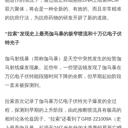
胞运作的情况下，通过阻止癌细胞在DNA上组装MCM
双六聚体，将会是一种全新的、有效的、而且非常精准
的抗癌疗法，为抗癌药物的研发开辟了新的道路。
“拉索”发现史上最亮伽马暴的极窄喷流和十万亿电子伏
特光子
伽马射线暴（简称伽马暴）是天空中突然发生的短暂伽
马射线爆发现象。近些年，一些望远镜发现了伽马暴在
万亿电子伏特能段随时间下降的余辉，但早期起始阶段
一直未被探测到。
拉索首次记录了伽马暴万亿电子伏特光子爆发的全过
程，探测到早期的上升阶段，由此推断喷流具有极高的
相对论洛伦兹因子。“拉索”还看到了GRB 221009A（史
上最亮伽马暴，起源于24亿光年外的大质量恒星死亡瞬