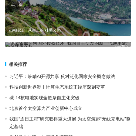
上一篇
云南绥江：悬崖上的“挂壁公路”
无需依赖任何国外授权技术 我国自主研发的新一代通用处理器在京
发布
下一篇
相关推荐
习近平：鼓励AI开源共享 反对泛化国家安全概念做法
科技创新世界潮丨计算生态系统正经历深刻变革
碳-14核电池实现全链条自主化突破
北京首个太空算力产业创新中心成立
我国“逐日工程”研究取得重大进展 为太空筑起“无线充电站”奠
定基础