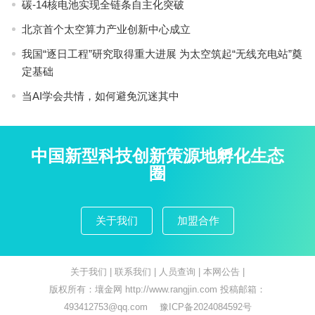
碳-14核电池实现全链条自主化突破
北京首个太空算力产业创新中心成立
我国“逐日工程”研究取得重大进展 为太空筑起“无线充电站”奠
定基础
当AI学会共情，如何避免沉迷其中
中国新型科技创新策源地孵化生态
圈
关于我们
加盟合作
关于我们
|
联系我们
|
人员查询
|
本网公告
|
版权所有：壤金网 http://www.rangjin.com 投稿邮箱：
493412753@qq.com
豫ICP备2024084592号