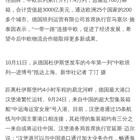
性品牌，中欧班列累计开行7.4万列，运输近700万标
箱，合计货值超3000亿美元，通达欧洲25个国家的200
多个城市。德国班列运营有限公司首席执行官马塞尔·施
泰因表示，“一带一路”连接中欧，促进了经济发展，希
望今后中欧物流合作能取得更多新成果。
10月11日，从德国杜伊斯堡发车的今年第一列“中欧班
列—进博号”抵达上海。新华社记者 丁汀 摄
距离杜伊斯堡约4小时车程的易北河畔，德国最大港口
汉堡港繁忙运转。9月24日，来自中国的超大型集装箱
船“中远海运室女座”号入港。目前，汉堡港通过15条航
线与中国主要港口相连接，其处理的集装箱约有三分之
一来自或将运往中国。汉堡港务局首席执行官延斯·迈尔
说：“汉堡港可以与中国港口通过加大业务合作，畅通海