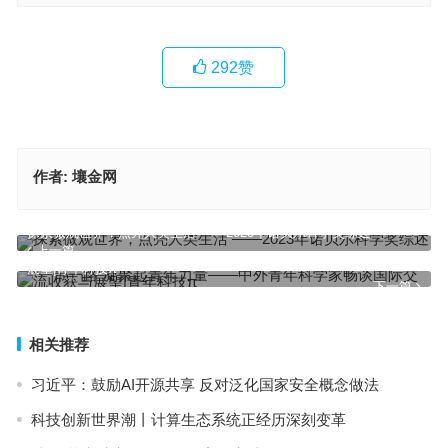
292
赞
作者:
壤金网
探索微观世界，点亮人类生活 ——2023年诺贝尔科学奖综述
上一篇
“一带一路”凝聚起青年力量——中外青年科学家畅谈国际交流收获与
展望|青年科技π
下一篇
相关推荐
习近平：鼓励AI开源共享 反对泛化国家安全概念做法
科技创新世界潮丨计算生态系统正经历深刻变革