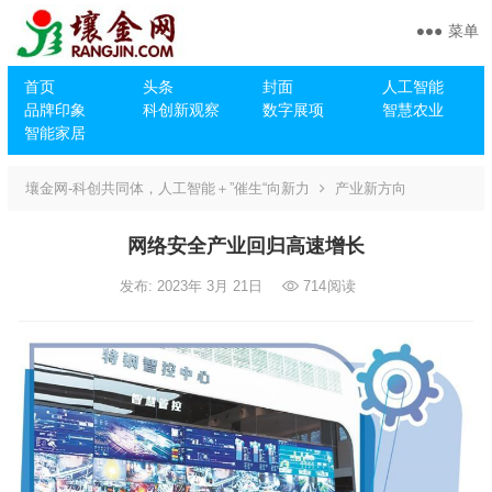
菜单
首页
头条
封面
人工智能
品牌印象
科创新观察
数字展项
智慧农业
智能家居
壤金网-科创共同体，人工智能＋”催生“向新力
产业新方向
网络安全产业回归高速增长
发布: 2023年 3月 21日
714
阅读