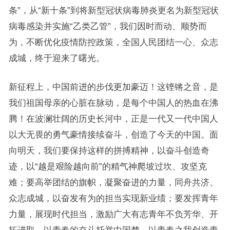
条”，从“新十条”到将新型冠状病毒肺炎更名为新型冠状
病毒感染并实施“乙类乙管”，我们因时而动、顺势而
为，不断优化疫情防控政策，全国人民团结一心、众志
成城，终于迎来了曙光。
新征程上，中国前进的步伐更加豪迈！这铿锵之音，是
我们祖国母亲的心脏在脉动，是每个中国人的热血在沸
腾！在波澜壮阔的历史长河中，正是一代又一代中国人
以大无畏的勇气豪情接续奋斗，创造了今天的中国。面
向明天，我们要保持这样的拼搏精神，以奋斗创造奇
迹，以“越是艰险越向前”的精气神爬坡过坎、攻坚克
难；要高举团结的旗帜，凝聚奋进的力量，同舟共济、
众志成城，以奋发有为的担当实现新业绩；要发挥青年
力量，展现时代担当，激励广大有志青年不负芳华、开
拓进取，以青春的奋斗托举中国梦，以青春之我创造青