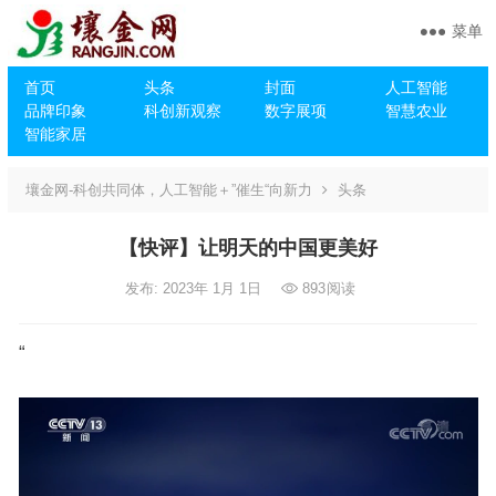
菜单
首页
头条
封面
人工智能
品牌印象
科创新观察
数字展项
智慧农业
智能家居
壤金网-科创共同体，人工智能＋”催生“向新力
头条
【快评】让明天的中国更美好
发布: 2023年 1月 1日
893
阅读
“