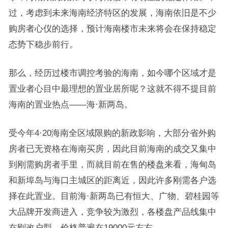
过，考虑到未来海南经济特区的发展，海南依旧是不少
购房者心仪的选择，预计海南楼市未来将会在保持稳定
态势下稳步前行。
那么，经历过楼市调控考验的海南，如今哪个区域才是
置业者心目中最理想的置业居所呢？这就不得不提目前
海南的置业热点——海·新两岛。
受今年4·20海南全区域限购的新政影响，大部分省外购
房者已无资格在海南买房，因此目前海南的成交又集中
到刚需购房者手里，而就目前在售的楼盘来看，海甸岛
和新埠岛与海口主城区的距离近，因此许多刚需各户选
择在此置业。目前海·新两岛已有恒大、广物、碧桂园等
大品牌开发商进入，竞争较为激烈，各楼盘产品线集中
在刚改户型，价格普遍在19000元左右。