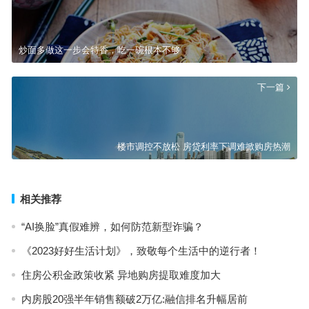
炒面多做这一步会特香，吃一碗根本不够
下一篇
楼市调控不放松 房贷利率下调难掀购房热潮
相关推荐
“AI换脸”真假难辨，如何防范新型诈骗？
《2023好好生活计划》，致敬每个生活中的逆行者！
住房公积金政策收紧 异地购房提取难度加大
内房股20强半年销售额破2万亿:融信排名升幅居前