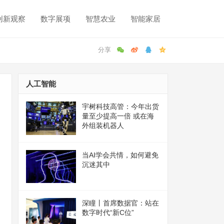
创新观察
数字展项
智慧农业
智能家居
人工智能
宇树科技高管：今年出货
量至少提高一倍 或在海
外组装机器人
当AI学会共情，如何避免
沉迷其中
深瞳丨首席数据官：站在
数字时代“新C位”