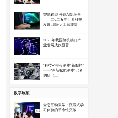
智能转型 开辟AI新场景
——二○二五年世界科技
发展回顾·人工智能篇
2025年我国脑机接口产
业发展成效显著
“科技+”带火消费“新四样”
——“创新赋能消费”记者
调研（上）
数字展项
全息互动教学：沉浸式学
习体验的革命性突破