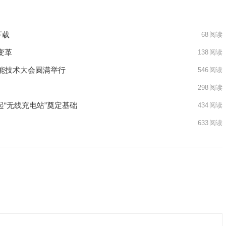
下载
68
阅读
变革
138
阅读
智能技术大会圆满举行
546
阅读
298
阅读
起“无线充电站”奠定基础
434
阅读
633
阅读