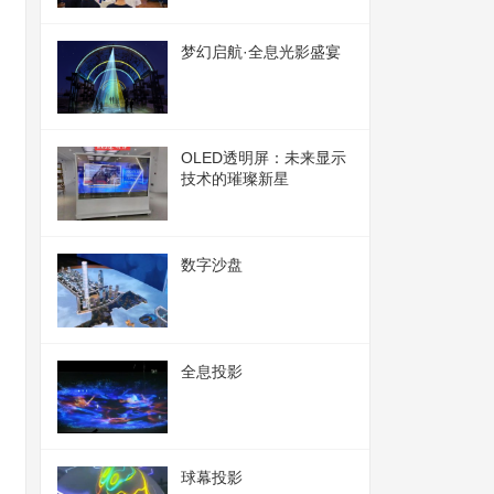
梦幻启航·全息光影盛宴
OLED透明屏：未来显示
技术的璀璨新星
数字沙盘
全息投影
球幕投影