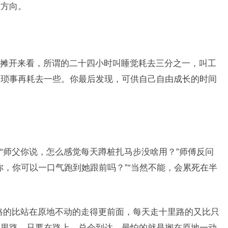
的方向。
摊开来看，所谓的二十四小时叫睡觉耗去三分之一，叫工
、琐事再耗去一些。你最后发现，可供自己自由成长的时间
“师父你说，怎么感觉每天蹲桩扎马步没啥用？”师傅反问
你，你可以一口气跑到她跟前吗？”“当然不能，会累死在半
路的比站在原地不动的走得更前面，每天走十里路的又比只
几里路，只要在路上，总会到达。最怕的就是搁在原地一动