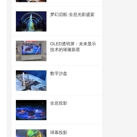
梦幻启航·全息光影盛宴
OLED透明屏：未来显示
技术的璀璨新星
数字沙盘
全息投影
球幕投影