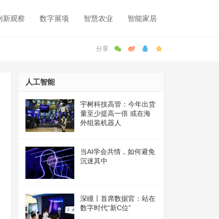
创新观察
数字展项
智慧农业
智能家居
人工智能
宇树科技高管：今年出货
量至少提高一倍 或在海
外组装机器人
当AI学会共情，如何避免
沉迷其中
深瞳丨首席数据官：站在
数字时代“新C位”