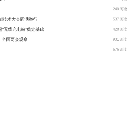
249
阅读
智能技术大会圆满举行
537
阅读
起“无线充电站”奠定基础
428
阅读
6年全国两会观察
931
阅读
676
阅读