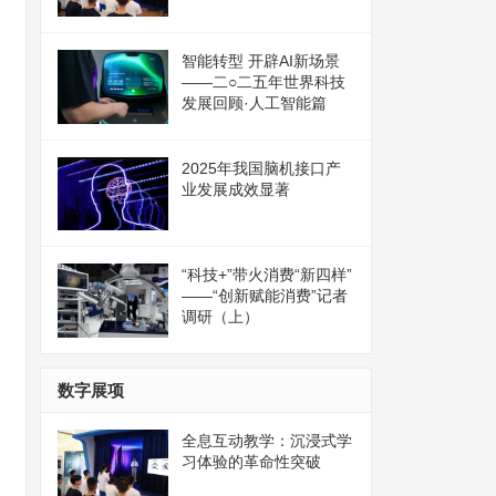
智能转型 开辟AI新场景
——二○二五年世界科技
发展回顾·人工智能篇
2025年我国脑机接口产
业发展成效显著
“科技+”带火消费“新四样”
——“创新赋能消费”记者
调研（上）
数字展项
全息互动教学：沉浸式学
习体验的革命性突破