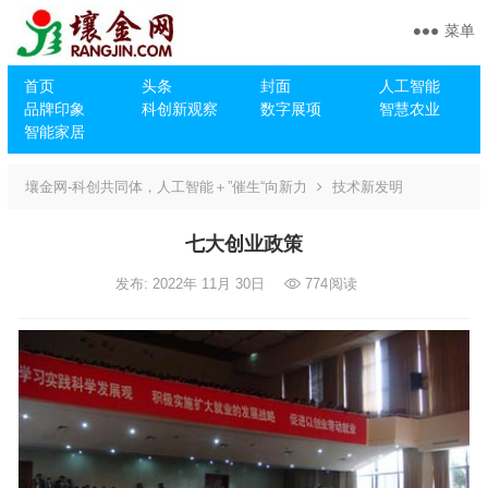
菜单
首页
头条
封面
人工智能
品牌印象
科创新观察
数字展项
智慧农业
智能家居
壤金网-科创共同体，人工智能＋”催生“向新力
技术新发明
七大创业政策
发布: 2022年 11月 30日
774
阅读