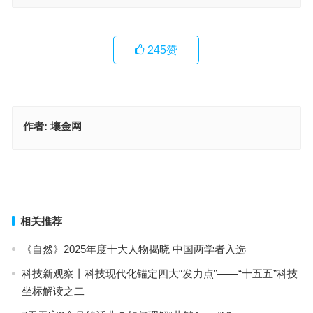
245
赞
作者:
壤金网
经营珠宝店如何选址呢？基本要求是什么？
开家甜品店要做哪些准备？如何人气佳？
上一篇
下一篇
相关推荐
《自然》2025年度十大人物揭晓 中国两学者入选
科技新观察丨科技现代化锚定四大“发力点”——“十五五”科技
坐标解读之二