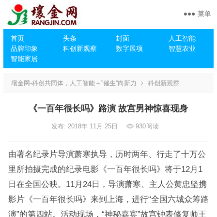
菜单
首页
头条
封面
人工智能
品牌印象
科创新观察
数字展项
智慧农业
智能家居
壤金网-科创共同体，人工智能＋”催生“向新力
科创新观察
《一百年很长吗》路演 故宫男神惊喜现身
发布: 2018年 11月 25日
930
阅读
由著名纪录片导演萧寒执导，历时两年、行走了十万公
里所拍摄完成的纪录电影《一百年很长吗》将于12月1
日在全国公映。11月24日，导演萧寒、主人公黄忠坚携
影片《一百年很长吗》来到上海，进行“全国六城众筹路
演”的第四站。活动现场，“神秘嘉宾”故宫钟表修复师王