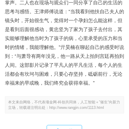
掌声。二人也在现场与观众们一同分享了自己的生活的
思考与感悟。王津师傅说道：“当我看到他扶自己夫人的
镜头时，开始很生气，觉得对一个孕妇怎么能这样，但
是看到后面很感动，黄忠坚为了家为了孩子去付出，其
实能够理解他当时为了孩子的病，心里承受的压力和当
时的情绪，我能理解他。”亓昊楠在聊起自己的感受时说
到：“与萧导有两年没见，他一路从天上拍到宫廷再拍到
人间。这部影片记录了平凡人的平凡生活，每个人的生
活都会有坎坷与困难，只要心存坚持，砥砺前行，无论
幸福来的早或晚，我们终究会获得幸福。”
本文来自网络，不代表壤金网-科创共同体，人工智能＋”催生“向新力
立场，转载请注明出处：
http://www.rangjin.com/1113.html