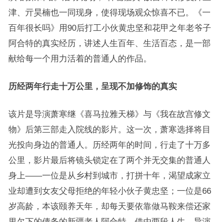
津、亓昊楠也一同现身，使得现场观众惊喜不已。《一
百年很长吗》用90后打工小伙黄忠坚和花甲之年老爷子
阿合特的真实经历，讲述人生百年、生活百态，是一部
献给每一个用力活着的普通人的作品。
历经两年行走十万公里，呈现不加修饰的真实
该片是导演萧寒继《喜马拉雅天梯》与《我在故宫修文
物》后第三部走入院线的影片。这一次，萧寒选择将目
光投向身边的普通人。历经两年的时间，行走了十万多
公里，影片最后将镜头锁定在了两个并无交集的普通人
身上——一位是从乡村到城市，打拼十年，渴望成家立
业却遭到女友父母拒绝的年轻小伙子黄忠坚；一位是66
岁高龄，本该颐养天年，却每天要依靠做马鞍来偿还家
里欠下的债务的新疆老人阿合特。借由两段人生，导演