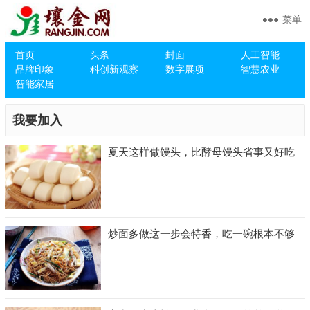
菜单
首页
头条
封面
人工智能
品牌印象
科创新观察
数字展项
智慧农业
智能家居
我要加入
夏天这样做馒头，比酵母馒头省事又好吃
炒面多做这一步会特香，吃一碗根本不够