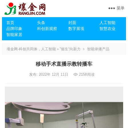
菜单
首页
头条
封面
人工智能
品牌印象
科创新观察
数字展项
智慧农业
智能家居
壤金网-科创共同体，人工智能＋”催生“向新力
智能录播产品
移动手术直播示教转播车
发布: 2022年 12月 11日
2158
阅读